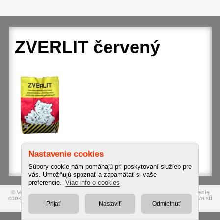
ZVERLIT červený
© Veterinárna ambulancia MVDr. Radoslav Rigler, 2009-2023 |
Nastavenie
cookies
|
Používanie cookies
|
Ochrana osobných údajov
| Autorské práva sú
vyhradené | Design & hosting
A.I.S. - webové stránky