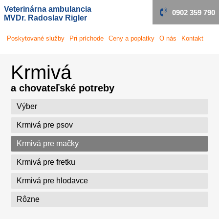
Veterinárna ambulancia
0902 359 790
MVDr. Radoslav Rigler
Poskytované
služby
Pri príchode
Ceny a poplatky
O nás
Kontakt
Krmivá
a chovateľské potreby
Výber
Krmivá pre psov
Krmivá pre mačky
Krmivá pre fretku
Krmivá pre hlodavce
Rôzne