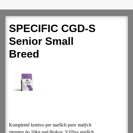
SPECIFIC CGD-S
Senior Small
Breed
Kompletné krmivo pre starších psov malých
plemien do 10kg nad 8rokov.
Výživa starších