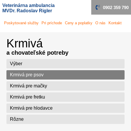
Veterinárna ambulancia
0902 359 790
MVDr. Radoslav Rigler
Poskytované
služby
Pri príchode
Ceny a poplatky
O nás
Kontakt
Krmivá
a chovateľské potreby
Výber
Krmivá pre psov
Krmivá pre mačky
Krmivá pre fretku
Krmivá pre hlodavce
Rôzne