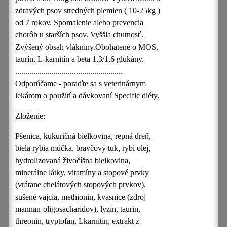
zdravých psov stredných plemien ( 10-25kg )
od 7 rokov. Spomalenie alebo prevencia
chorôb u starších psov. Vyššia chutnosť.
Zvýšený obsah vlákniny.Obohatené o MOS,
taurín, L-karnitín a beta 1,3/1,6 glukány.
.....................................................
Odporúčame - poraďte sa s veterinárnym
lekárom o použití a dávkovaní Specific diéty.
Zloženie:
Pšenica, kukuričná bielkovina, repná dreň,
biela rybia múčka, bravčový tuk, rybí olej,
hydrolizovaná živočíšna bielkovina,
minerálne látky, vitamíny a stopové prvky
(vrátane chelátových stopových prvkov),
sušené vajcia, methionin, kvasnice (zdroj
mannan-oligosacharidov), lyzín, taurin,
threonin, tryptofan, Lkarnitin, extrakt z