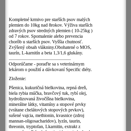
Kompletné krmivo pre starších psov malých
plemien do 10kg nad 8rokov.
Výživa starších
zdravých psov stredných plemien ( 10-25kg )
od 7 rokov. Spomalenie alebo prevencia
chorôb u starších psov. Vyššia chutnosť.
Zvýšený obsah vlákniny.Obohatené o MOS,
taurín, L-karnitín a beta 1,3/1,6 glukány.
.....................................................
Odporúčame - poraďte sa s veterinárnym
lekárom o použití a dávkovaní Specific diéty.
Zloženie:
Pšenica, kukuričná bielkovina, repná dreň,
biela rybia múčka, bravčový tuk, rybí olej,
hydrolizovaná živočíšna bielkovina,
minerálne látky, vitamíny a stopové prvky
(vrátane chelátových stopových prvkov),
sušené vajcia, methionin, kvasnice (zdroj
mannan-oligosacharidov), lyzín, taurin,
threonin, tryptofan, Lkarnitin, extrakt z