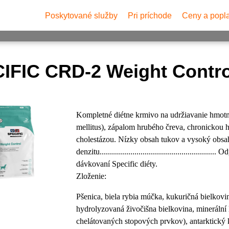
Poskytované
služby
Pri príchode
Ceny a popl
IFIC CRD-2 Weight Contro
Kompletné diétne krmivo na udržiavanie hmotno
mellitus), zápalom hrubého čreva, chronickou 
cholestázou. Nízky obsah tukov a vysoký obsah
denzitu................................................
dávkovaní Specific diéty.
Zloženie:
Pšenica, biela rybia múčka, kukuričná bielkovin
hydrolyzovaná živočišna bielkovina, minerální l
chelátovaných stopových prvkov), antarktický kr