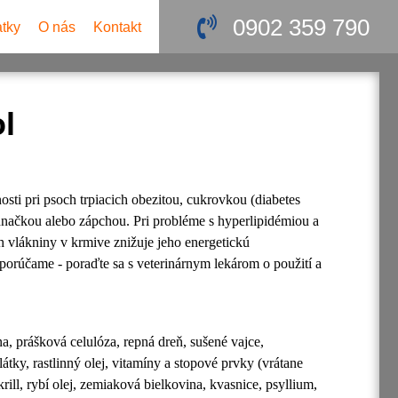
0902 359 790
atky
O nás
Kontakt
l
sti pri psoch trpiacich obezitou, cukrovkou (diabetes
hnačkou alebo zápchou. Pri probléme s hyperlipidémiou a
 vlákniny v krmive znižuje jeho energetickú
......... Odporúčame - poraďte sa s veterinárnym lekárom o použití a
a, prášková celulóza, repná dreň, sušené vajce,
átky, rastlinný olej, vitamíny a stopové prvky (vrátane
ill, rybí olej, zemiaková bielkovina, kvasnice, psyllium,