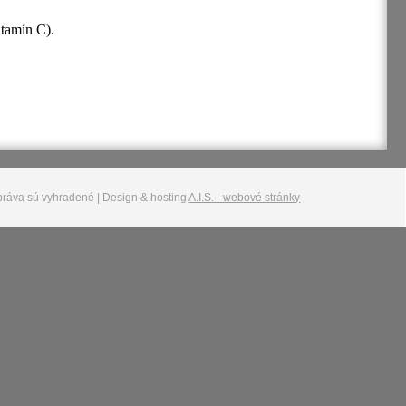
itamín C).
práva sú vyhradené | Design & hosting
A.I.S. - webové stránky