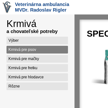
Veterinárna ambulancia
MVDr. Radoslav Rigler
Krmivá
SPEC
a chovateľské potreby
Výber
Krmivá pre psov
Krmivá pre mačky
Krmivá pre fretku
Krmivá pre hlodavce
Rôzne