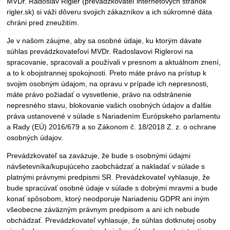
MVDr. Radoslav Rigler (prevádzkovateľ internetových stránok
rigler.sk) si váži dôveru svojich zákazníkov a ich súkromné dáta
chráni pred zneužitím.
Je v našom záujme, aby sa osobné údaje, ku ktorým dávate
súhlas prevádzkovateľovi MVDr. Radoslavovi Riglerovi na
spracovanie, spracovali a používali v presnom a aktuálnom znení,
a to k obojstrannej spokojnosti. Preto máte právo na prístup k
svojim osobným údajom, na opravu v prípade ich nepresnosti,
máte právo požiadať o vysvetlenie, právo na odstránenie
nepresného stavu, blokovanie vašich osobných údajov a ďalšie
práva ustanovené v súlade s Nariadením Európskeho parlamentu
a Rady (EÚ) 2016/679 a so Zákonom č. 18/2018 Z. z. o ochrane
osobných údajov.
Prevádzkovateľ sa zaväzuje, že bude s osobnými údajmi
návšetevníka/kupujúceho zaobchádzať a nakladať v súlade s
platnými právnymi predpismi SR. Prevádzkovateľ vyhlasuje, že
bude spracúvať osobné údaje v súlade s dobrými mravmi a bude
konať spôsobom, ktorý neodporuje Nariadeniu GDPR ani iným
všeobecne záväzným právnym predpisom a ani ich nebude
obchádzať. Prevádzkovateľ vyhlasuje, že súhlas dotknutej osoby