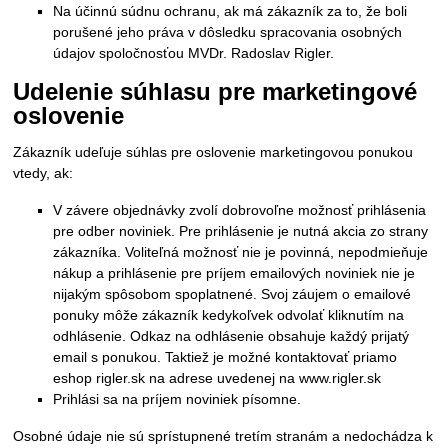
Na účinnú súdnu ochranu, ak má zákazník za to, že boli
porušené jeho práva v dôsledku spracovania osobných
údajov spoločnosťou MVDr. Radoslav Rigler.
Udelenie súhlasu pre marketingové
oslovenie
Zákazník udeľuje súhlas pre oslovenie marketingovou ponukou
vtedy, ak:
V závere objednávky zvolí dobrovoľne možnosť prihlásenia
pre odber noviniek. Pre prihlásenie je nutná akcia zo strany
zákazníka. Voliteľná možnosť nie je povinná, nepodmieňuje
nákup a prihlásenie pre príjem emailových noviniek nie je
nijakým spôsobom spoplatnené. Svoj záujem o emailové
ponuky môže zákazník kedykoľvek odvolať kliknutím na
odhlásenie. Odkaz na odhlásenie obsahuje každý prijatý
email s ponukou. Taktiež je možné kontaktovať priamo
eshop rigler.sk na adrese uvedenej na www.rigler.sk
Prihlási sa na príjem noviniek písomne.
Osobné údaje nie sú sprístupnené tretím stranám a nedochádza k