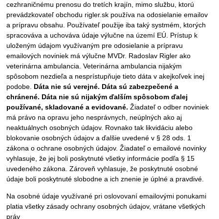
cezhraničnému prenosu do tretích krajín, mimo službu, ktorú
prevádzkovateľ obchodu rigler.sk používa na odosielanie emailov
a prípravu obsahu. Používateľ použije iba taký systmém, ktorých
spracováva a uchováva údaje výlučne na území EÚ. Prístup k
uloženým údajom využívaným pre odosielanie a prípravu
emailových noviniek má výlučne MVDr. Radoslav Rigler ako
veterinárna ambulancia. Veterinárna ambulancia nijakým
spôsobom nezdieľa a nesprístupňuje tieto dáta v akejkoľvek inej
podobe.
Dáta nie sú verejné. Dáta sú zabezpečené a
chránené. Dáta nie sú nijakým ďalším spôsobom ďalej
používané, skladované a evidované.
Žiadateľ o odber noviniek
má právo na opravu jeho nesprávnych, neúplných ako aj
neaktuálnych osobných údajov. Rovnako tak likvidáciu alebo
blokovanie osobných údajov a ďalšie uvedené v § 28 ods. 1
zákona o ochrane osobných údajov. Žiadateľ o emailové novinky
vyhlasuje, že jej boli poskytnuté všetky informácie podľa § 15
uvedeného zákona. Zároveň vyhlasuje, že poskytnuté osobné
údaje boli poskytnuté slobodne a ich znenie je úplné a pravdivé.
Na osobné údaje využívané pri oslovovaní emailovými ponukami
platia všetky zásady ochrany osobných údajov, vrátane všetkých
práv