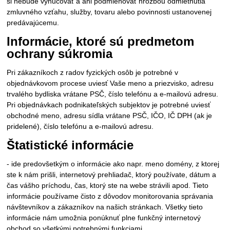
si nebude vynucovať a ani podmieňovať hrozbou odmietnutia
zmluvného vzťahu, služby, tovaru alebo povinnosti ustanovenej
predávajúcemu.
Informácie, ktoré sú predmetom
ochrany súkromia
Pri zákazníkoch z radov fyzických osôb je potrebné v
objednávkovom procese uviesť Vaše meno a priezvisko, adresu
trvalého bydliska vrátane PSČ, číslo telefónu a e-mailovú adresu.
Pri objednávkach podnikateľských subjektov je potrebné uviesť
obchodné meno, adresu sídla vrátane PSČ, IČO, IČ DPH (ak je
pridelené), číslo telefónu a e-mailovú adresu.
Štatistické informácie
- ide predovšetkým o informácie ako napr. meno domény, z ktorej
ste k nám prišli, internetový prehliadač, ktorý používate, dátum a
čas vášho príchodu, čas, ktorý ste na webe strávili apod. Tieto
informácie používame čisto z dôvodov monitorovania správania
návštevníkov a zákazníkov na našich stránkach. Všetky tieto
informácie nám umožnia ponúknuť plne funkčný internetový
obchod so všetkými potrebnými funkciami.