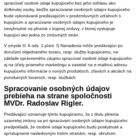
spracúvať osobné údaje kupujúceho bez jeho súhlasu ako
dotknutej osoby, keďže spracúvanie osobných údajov kupujúceho
bude vykonávané predávajúcim v predzmluvných vzťahoch s
kupujúcim a spracúvanie osobných údajov kupujúceho je
nevyhnutné na plnenie z kúpnej zmluvy, v ktorej vystupuje
kupujúci ako jedna zo zmluvných strán.
V zmysle čl. 6 ods. 1 písm. f) Nariadenia môže predávajúci po
doručení objednaného tovaru, resp. služby kupujúcemu, na
základe oprávneného záujmu spracúvať osobné údaje kupujúceho
aj na účely priameho marketingu a zasielať na e-mailovú adresu
kupujúceho informácie o nových produktoch, zľavách a akciách na
ponúkaných tovaroch, resp. službách.
Spracovanie osobných údajov
prebieha na strane spoločnosti
MVDr. Radoslav Rigler.
Predávajúci oznamuje týmto kupujúcemu, že z titulu plnenia
uzavretej zmluvy sa pri spracúvaní osobných údajov kupujúceho
predpokladá, že osobné údaje kupujúceho budú poskytnuté a
sprístupnené nasledovným tretím stranám, resp. okruhom