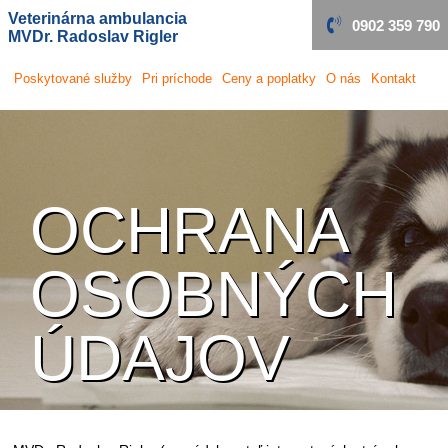
Veterinárna ambulancia
0902 359 790
MVDr. Radoslav Rigler
Poskytované
služby
Pri príchode
Ceny a poplatky
O nás
Kontakt
OCHRANA
OSOBNÝCH
ÚDAJOV