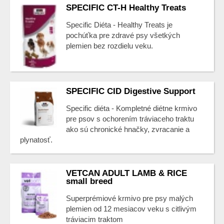
SPECIFIC CT-H Healthy Treats
Specific Diéta - Healthy Treats je
pochúťka pre zdravé psy všetkých
plemien bez rozdielu veku.
SPECIFIC CID Digestive Support
Specific diéta - Kompletné diétne krmivo
pre psov s ochorením tráviaceho traktu
ako sú chronické hnačky, zvracanie a
plynatosť.
VETCAN ADULT LAMB & RICE
small breed
Superprémiové krmivo pre psy malých
plemien od 12 mesiacov veku s citlivým
tráviacim traktom