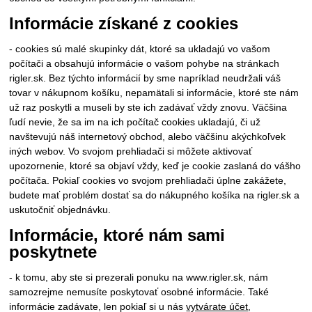
Informácie získané z cookies
- cookies sú malé skupinky dát, ktoré sa ukladajú vo vašom
počítači a obsahujú informácie o vašom pohybe na stránkach
rigler.sk. Bez týchto informácií by sme napríklad neudržali váš
tovar v nákupnom košíku, nepamätali si informácie, ktoré ste nám
už raz poskytli a museli by ste ich zadávať vždy znovu. Väčšina
ľudí nevie, že sa im na ich počítač cookies ukladajú, či už
navštevujú náš internetový obchod, alebo väčšinu akýchkoľvek
iných webov. Vo svojom prehliadači si môžete aktivovať
upozornenie, ktoré sa objaví vždy, keď je cookie zaslaná do vášho
počítača. Pokiaľ cookies vo svojom prehliadači úplne zakážete,
budete mať problém dostať sa do nákupného košíka na rigler.sk a
uskutočniť objednávku.
Informácie, ktoré nám sami
poskytnete
- k tomu, aby ste si prezerali ponuku na www.rigler.sk, nám
samozrejme nemusíte poskytovať osobné informácie. Také
informácie zadávate, len pokiaľ si u nás
vytvárate účet
,