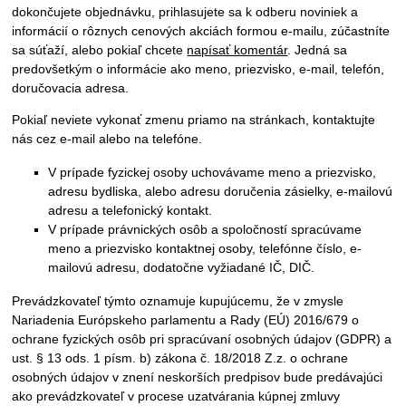
dokončujete objednávku, prihlasujete sa k odberu noviniek a
informácií o rôznych cenových akciách formou e-mailu, zúčastníte
sa súťaží, alebo pokiaľ chcete
napísať komentár
. Jedná sa
predovšetkým o informácie ako meno, priezvisko, e-mail, telefón,
doručovacia adresa.
Pokiaľ neviete vykonať zmenu priamo na stránkach, kontaktujte
nás cez e-mail alebo na telefóne.
V prípade fyzickej osoby uchovávame meno a priezvisko,
adresu bydliska, alebo adresu doručenia zásielky, e-mailovú
adresu a telefonický kontakt.
V prípade právnických osôb a spoločností spracúvame
meno a priezvisko kontaktnej osoby, telefónne číslo, e-
mailovú adresu, dodatočne vyžiadané IČ, DIČ.
Prevádzkovateľ týmto oznamuje kupujúcemu, že v zmysle
Nariadenia Európskeho parlamentu a Rady (EÚ) 2016/679 o
ochrane fyzických osôb pri spracúvaní osobných údajov (GDPR) a
ust. § 13 ods. 1 písm. b) zákona č. 18/2018 Z.z. o ochrane
osobných údajov v znení neskorších predpisov bude predávajúci
ako prevádzkovateľ v procese uzatvárania kúpnej zmluvy