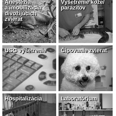
Anestézia
Vyšetrenie kože/
a imobilizácia
parazitov
divožijúcich
zvierat
USG vyšetrenie
Čipovanie zvierat
Hospitalizácia
Laboratórium