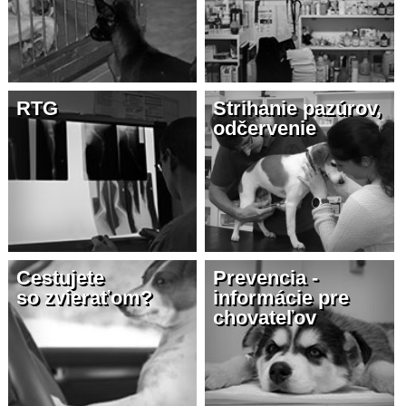
RTG
Strihanie pazúrov,
odčervenie
Cestujete
Prevencia -
so zvieraťom?
informácie pre
chovateľov