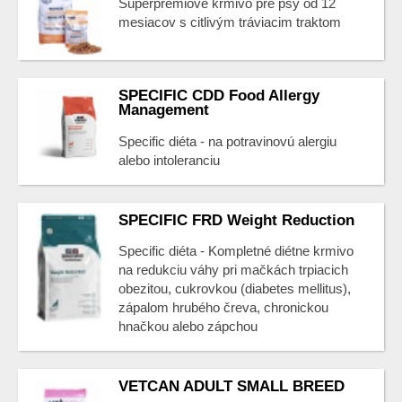
Superprémiove krmivo pre psy od 12
mesiacov s citlivým tráviacim traktom
SPECIFIC CDD Food Allergy
Management
Specific diéta - na potravinovú alergiu
alebo intoleranciu
SPECIFIC FRD Weight Reduction
Specific diéta - Kompletné diétne krmivo
na redukciu váhy pri mačkách trpiacich
obezitou, cukrovkou (diabetes mellitus),
zápalom hrubého čreva, chronickou
hnačkou alebo zápchou
VETCAN ADULT SMALL BREED