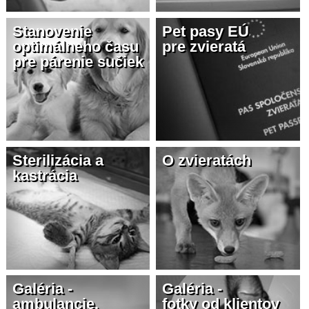
Stanovenie
Pet pasy EÚ
optimálneho času
pre zvieratá
pre párenie sučiek
Sterilizácia a
O zvieratách
kastrácia
Galéria -
Galéria -
ambulancie,
fotky od klientov