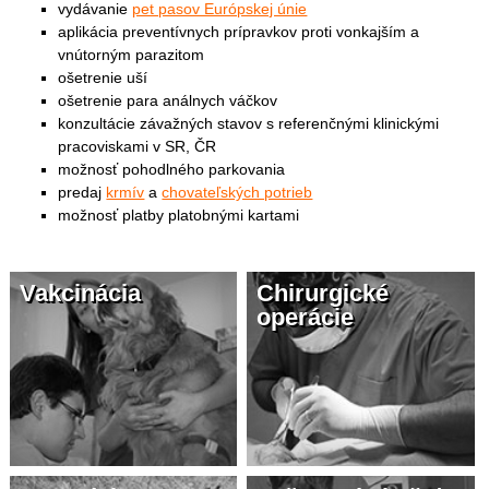
vydávanie
pet pasov Európskej únie
aplikácia preventívnych prípravkov proti vonkajším a
vnútorným parazitom
ošetrenie uší
ošetrenie para análnych váčkov
konzultácie závažných stavov s referenčnými klinickými
pracoviskami v SR, ČR
možnosť pohodlného parkovania
predaj
krmív
a
chovateľských potrieb
možnosť platby platobnými kartami
Vakcinácia
Chirurgické
operácie