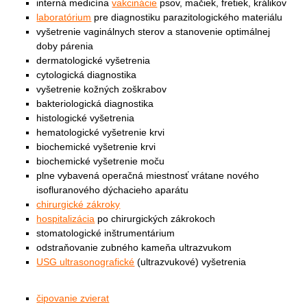
interná medicína
vakcinácie
psov, mačiek, fretiek, králikov
laboratórium
pre diagnostiku parazitologického materiálu
vyšetrenie vaginálnych sterov a stanovenie optimálnej
doby párenia
dermatologické vyšetrenia
cytologická diagnostika
vyšetrenie kožných zoškrabov
bakteriologická diagnostika
histologické vyšetrenia
hematologické vyšetrenie krvi
biochemické vyšetrenie krvi
biochemické vyšetrenie moču
plne vybavená operačná miestnosť vrátane nového
isofluranového dýchacieho aparátu
chirurgické zákroky
hospitalizácia
po chirurgických zákrokoch
stomatologické inštrumentárium
odstraňovanie zubného kameňa ultrazvukom
USG ultrasonografické
(ultrazvukové) vyšetrenia
čipovanie zvierat