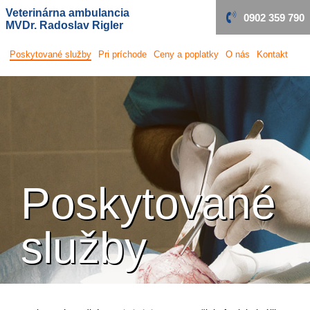
Veterinárna ambulancia
0902 359 790
MVDr. Radoslav Rigler
Poskytované
služby
Pri príchode
Ceny a poplatky
O nás
Kontakt
Poskytované
služby